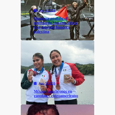
Ago 6, 2026
Singapur prohíbe el
regreso de Massive Attack
tras mostrar bandera
palestina
Ago 5, 2026
México gana bronce en
canotaje Centroamericano