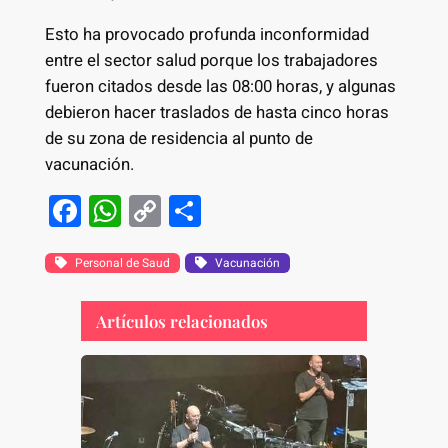
Esto ha provocado profunda inconformidad
entre el sector salud porque los trabajadores
fueron citados desde las 08:00 horas, y algunas
debieron hacer traslados de hasta cinco horas
de su zona de residencia al punto de
vacunación.
F
W
C
S
a
h
o
h
c
at
p
ar
Personal de Saud
Vacunación
e
s
y
e
Artículos relacionados
b
A
Li
o
p
n
o
p
k
k