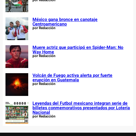
por Redacción
México gana bronce en canotaje
Centroamericano
por Redacción
Muere actriz que participó en Spider-Man: No
Way Home
por Redacción
Volcán de Fuego activa alerta por fuerte
erupción en Guatemala
por Redacción
Leyendas del Futbol mexicano integran serie de
billetes conmemorativos presentados por Lotería
Nacional
por Redacción