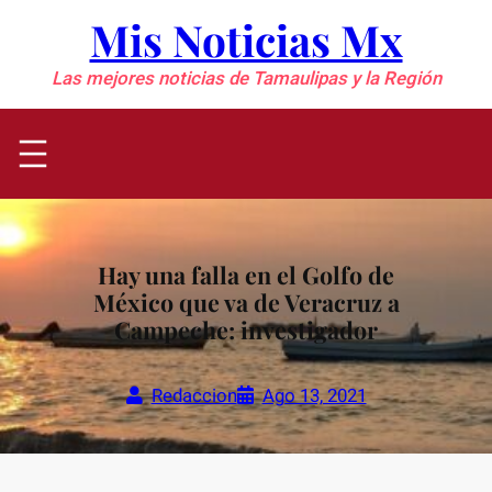
Saltar
Mis Noticias Mx
al
contenido
Las mejores noticias de Tamaulipas y la Región
Hay una falla en el Golfo de
México que va de Veracruz a
Campeche: investigador
Redaccion
Ago 13, 2021