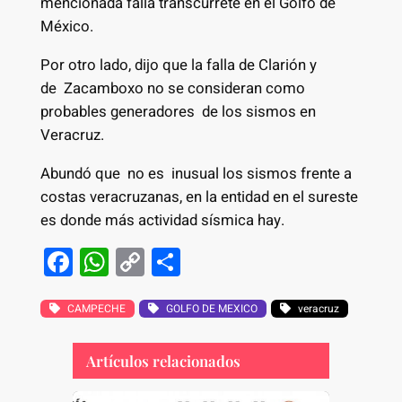
mencionada falla transcúrrete en el Golfo de
México.
Por otro lado, dijo que la falla de Clarión y
de Zacamboxo no se consideran como
probables generadores de los sismos en
Veracruz.
Abundó que no es inusual los sismos frente a
costas veracruzanas, en la entidad en el sureste
es donde más actividad sísmica hay.
F
W
C
S
a
h
o
h
c
at
p
ar
CAMPECHE
GOLFO DE MEXICO
veracruz
e
s
y
e
Artículos relacionados
b
A
Li