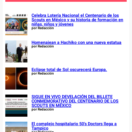
h
Celebra Lotería Nacional el Centenario de los
Scouts en México y su historia de formación en
niñas, niños y jóvenes
por Redacción
Homenajean a Hachiko con una nueva estatua
por Redacción
Eclipse total de Sol oscurecerá Europa.
por Redacción
SIGUE EN VIVO DEVELACIÓN DEL BILLETE
CONMEMORATIVO DEL CENTENARIO DE LOS
SCOUTS EN MÉXICO
por Redacción
El complejo hospitalario 50’s Doctors llega a
Tampico