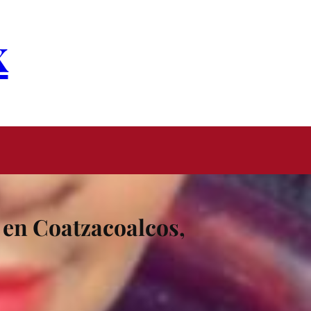
x
 en Coatzacoalcos,