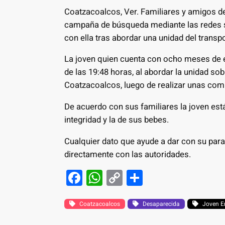
Coatzacoalcos, Ver. Familiares y amigos d
campaña de búsqueda mediante las redes s
con ella tras abordar una unidad del transpo
La joven quien cuenta con ocho meses de 
de las 19:48 horas, al abordar la unidad sob
Coatzacoalcos, luego de realizar unas com
De acuerdo con sus familiares la joven es
integridad y la de sus bebes.
Cualquier dato que ayude a dar con su para
directamente con las autoridades.
F
W
C
S
a
h
o
h
c
at
p
ar
Coatzacoalcos
Desaparecida
Joven 