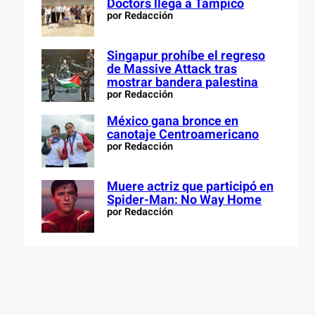
Doctors llega a Tampico
por Redacción
Singapur prohíbe el regreso
de Massive Attack tras
mostrar bandera palestina
por Redacción
México gana bronce en
canotaje Centroamericano
por Redacción
Muere actriz que participó en
Spider-Man: No Way Home
por Redacción