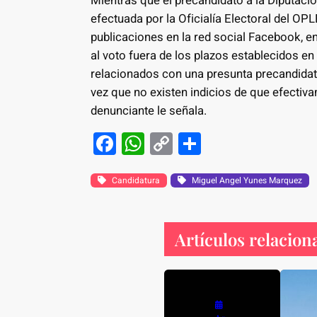
Mientras que el precandidato a la Diputación 
efectuada por la Oficialía Electoral del OPLE
publicaciones en la red social Facebook, en
al voto fuera de los plazos establecidos en 
relacionados con una presunta precandidat
vez que no existen indicios de que efectiv
denunciante le señala.
F
W
C
S
a
h
o
h
c
at
p
ar
Candidatura
Miguel Angel Yunes Marquez
e
s
y
e
b
A
Li
Artículos relacion
o
p
n
o
p
k
k