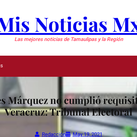
Mis Noticias M
Las mejores noticias de Tamaulipas y la Región
as
s Márquez no cumplió requisit
Veracruz: Tribunal Electoral
Redacción
May 19, 2021