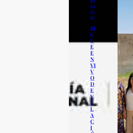
Ag
o 6,
20
26
SI
G
U
E
E
N
VI
V
O
D
E
V
E
L
A
C
I