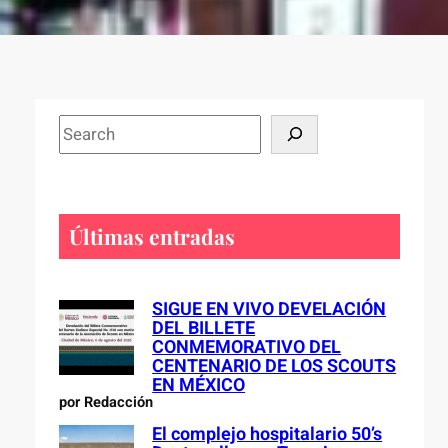
S
e
a
r
c
Últimas entradas
h
SIGUE EN VIVO DEVELACIÓN
DEL BILLETE
CONMEMORATIVO DEL
CENTENARIO DE LOS SCOUTS
EN MÉXICO
por Redacción
El complejo hospitalario 50’s