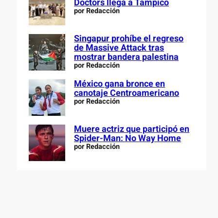
Doctors llega a Tampico
por Redacción
Singapur prohíbe el regreso
de Massive Attack tras
mostrar bandera palestina
por Redacción
México gana bronce en
canotaje Centroamericano
por Redacción
Muere actriz que participó en
Spider-Man: No Way Home
por Redacción