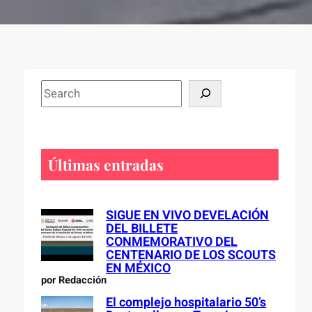
S
e
a
r
c
Últimas entradas
h
SIGUE EN VIVO DEVELACIÓN
DEL BILLETE
CONMEMORATIVO DEL
CENTENARIO DE LOS SCOUTS
EN MÉXICO
por Redacción
El complejo hospitalario 50’s