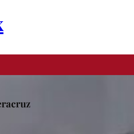
x
eracruz