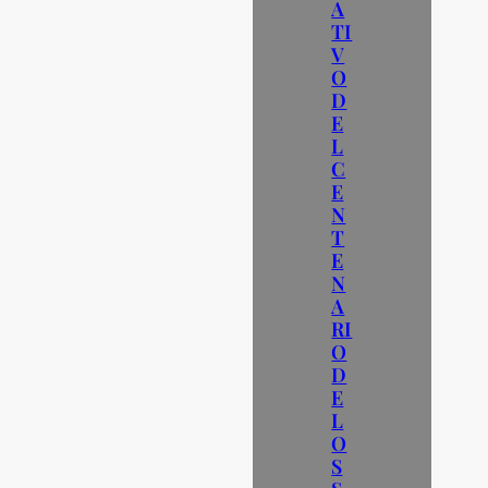
A
TI
V
O
D
E
L
C
E
N
T
E
N
A
RI
O
D
E
L
O
S