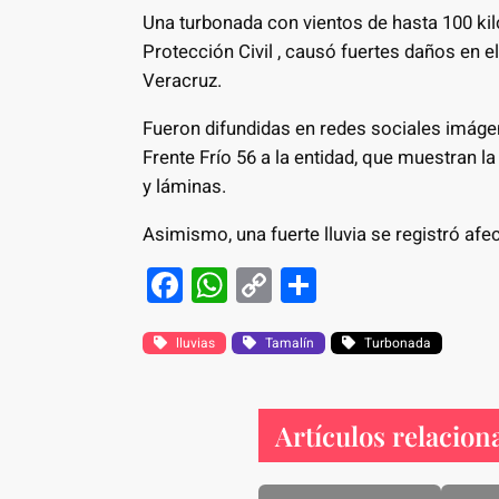
Una turbonada con vientos de hasta 100 kil
Protección Civil , causó fuertes daños en e
Veracruz.
Fueron difundidas en redes sociales imáge
Frente Frío 56 a la entidad, que muestran l
y láminas.
Asimismo, una fuerte lluvia se registró afe
F
W
C
S
a
h
o
h
c
at
p
ar
lluvias
Tamalín
Turbonada
e
s
y
e
b
A
Li
Artículos relacion
o
p
n
o
p
k