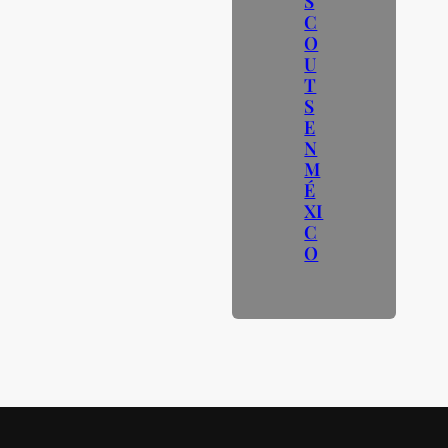
S
C
O
U
T
S
E
N
M
É
XI
C
O