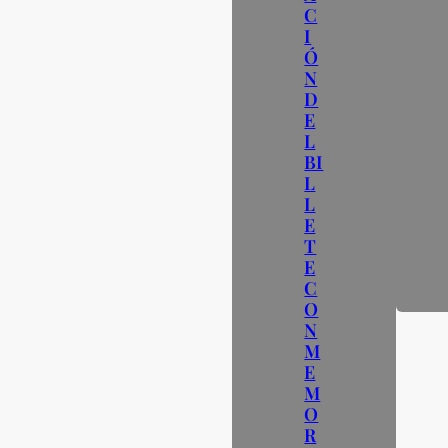
C
I
Ó
N
D
E
L
BI
L
L
E
T
E
C
O
N
M
E
M
O
R