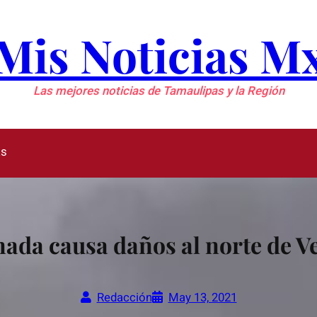
Mis Noticias M
Las mejores noticias de Tamaulipas y la Región
as
ada causa daños al norte de V
Redacción
May 13, 2021