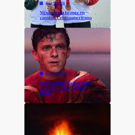
Ago 5, 2026
México gana bronce en
canotaje Centroamericano
Ago 5, 2026
Muere actriz que participó
en Spider-Man: No Way
Home