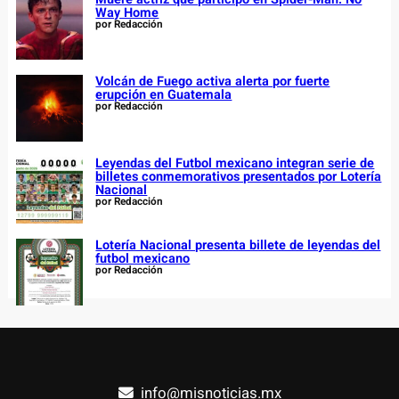
Way Home
por Redacción
Volcán de Fuego activa alerta por fuerte
erupción en Guatemala
por Redacción
Leyendas del Futbol mexicano integran serie de
billetes conmemorativos presentados por Lotería
Nacional
por Redacción
Lotería Nacional presenta billete de leyendas del
futbol mexicano
por Redacción
info@misnoticias.mx