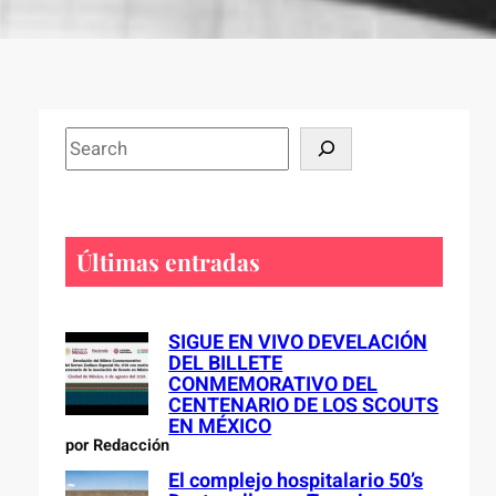
S
e
a
r
c
Últimas entradas
h
SIGUE EN VIVO DEVELACIÓN
DEL BILLETE
CONMEMORATIVO DEL
CENTENARIO DE LOS SCOUTS
EN MÉXICO
por Redacción
El complejo hospitalario 50’s