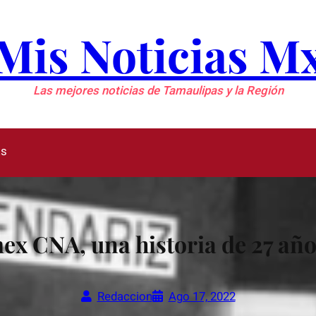
Mis Noticias M
Las mejores noticias de Tamaulipas y la Región
as
x CNA, una historia de 27 años
Redaccion
Ago 17, 2022