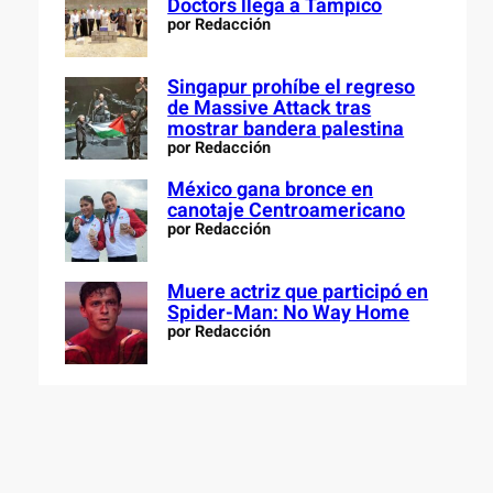
Doctors llega a Tampico
por Redacción
Singapur prohíbe el regreso
de Massive Attack tras
mostrar bandera palestina
por Redacción
México gana bronce en
canotaje Centroamericano
por Redacción
Muere actriz que participó en
Spider-Man: No Way Home
por Redacción