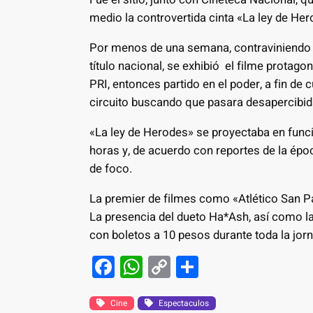
medio la controvertida cinta «La ley de He
Por menos de una semana, contraviniendo l
título nacional, se exhibió el filme protag
PRI, entonces partido en el poder, a fin de
circuito buscando que pasara desapercibid
«La ley de Herodes» se proyectaba en func
horas y, de acuerdo con reportes de la époc
de foco.
La premier de filmes como «Atlético San Pan
La presencia del dueto Ha*Ash, así como la
con boletos a 10 pesos durante toda la jorn
F
W
C
S
a
h
o
h
c
at
p
ar
Cine
Espectaculos