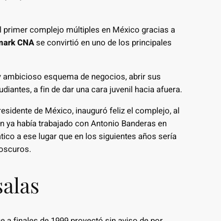
l primer complejo múltiples en México gracias a
mark CNA
se convirtió en uno de los principales
 y ambicioso esquema de negocios, abrir sus
diantes, a fin de dar una cara juvenil hacia afuera.
sidente de México, inauguró feliz el complejo, al
en ya había trabajado con Antonio Banderas en
tico a ese lugar que en los siguientes años sería
 oscuros.
salas
ue a finales de 1999 proyectó sin aviso de por