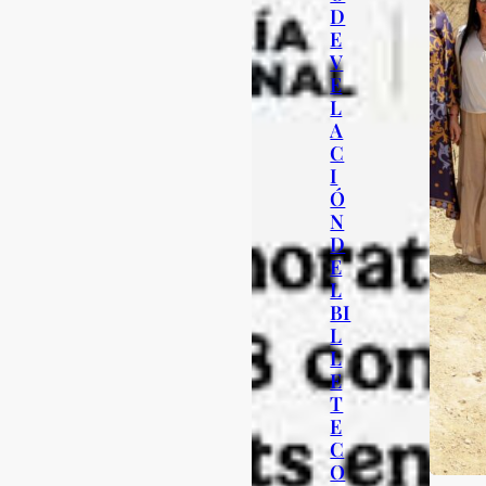
D
E
V
E
L
A
C
I
Ó
N
D
E
L
BI
L
L
E
T
E
C
O