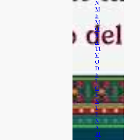
N
M
E
M
O
R
A
TI
V
O
D
E
L
C
E
N
T
E
N
A
RI