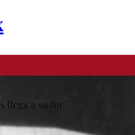
x
 llega a su fin