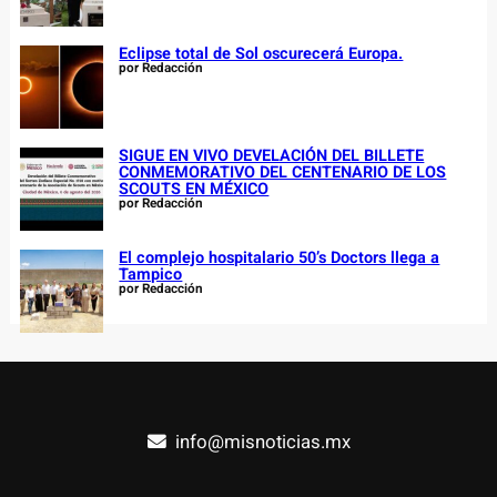
Eclipse total de Sol oscurecerá Europa.
por Redacción
SIGUE EN VIVO DEVELACIÓN DEL BILLETE
CONMEMORATIVO DEL CENTENARIO DE LOS
SCOUTS EN MÉXICO
por Redacción
El complejo hospitalario 50’s Doctors llega a
Tampico
por Redacción
info@misnoticias.mx