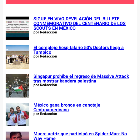
h
SIGUE EN VIVO DEVELACIÓN DEL BILLETE
CONMEMORATIVO DEL CENTENARIO DE LOS
SCOUTS EN MÉXICO
por Redacción
El complejo hospitalario 50’s Doctors llega a
Tampico
por Redacción
Singapur prohíbe el regreso de Massive Attack
tras mostrar bandera palestina
por Redacción
México gana bronce en canotaje
Centroamericano
por Redacción
Muere actriz que participó en Spider-Man: No
Way Home