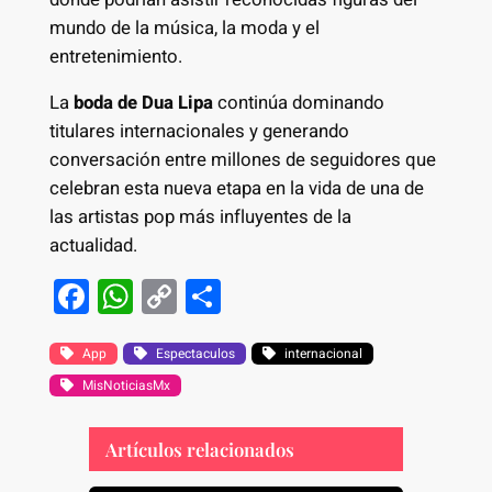
mundo de la música, la moda y el
entretenimiento.
La
boda de Dua Lipa
continúa dominando
titulares internacionales y generando
conversación entre millones de seguidores que
celebran esta nueva etapa en la vida de una de
las artistas pop más influyentes de la
actualidad.
F
W
C
S
a
h
o
h
c
at
p
ar
App
Espectaculos
internacional
MisNoticiasMx
e
s
y
e
b
A
Li
Artículos relacionados
o
p
n