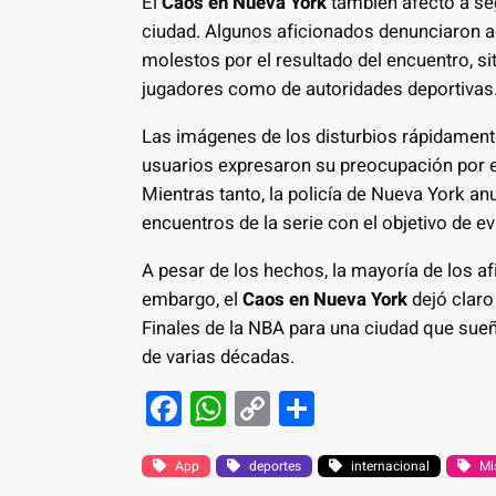
El
Caos en Nueva York
también afectó a se
ciudad. Algunos aficionados denunciaron a
molestos por el resultado del encuentro, s
jugadores como de autoridades deportivas
Las imágenes de los disturbios rápidamente
usuarios expresaron su preocupación por 
Mientras tanto, la policía de Nueva York a
encuentros de la serie con el objetivo de ev
A pesar de los hechos, la mayoría de los af
embargo, el
Caos en Nueva York
dejó claro
Finales de la NBA para una ciudad que su
de varias décadas.
F
W
C
S
a
h
o
h
c
at
p
ar
App
deportes
internacional
Mi