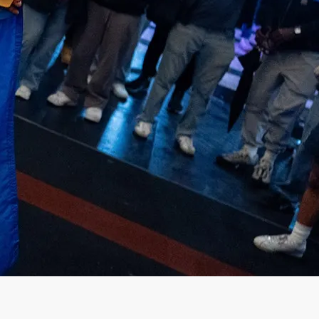
una nueva estatua
por Redacción
Eclipse total de Sol
oscurecerá Europa.
por Redacción
SIGUE EN VIVO DEVELACIÓN
DEL BILLETE
CONMEMORATIVO DEL
CENTENARIO DE LOS SCOUTS
EN MÉXICO
por Redacción
El complejo hospitalario 50’s
Doctors llega a Tampico
por Redacción