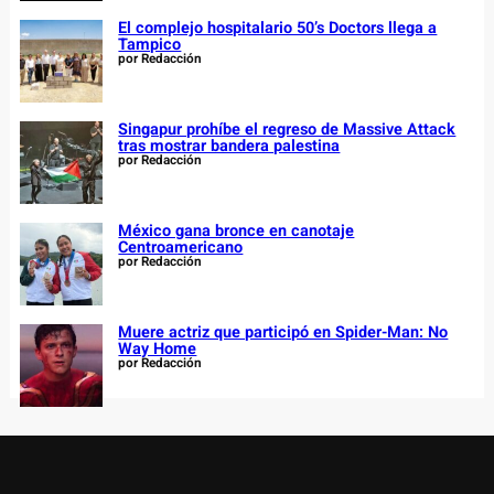
El complejo hospitalario 50’s Doctors llega a
Tampico
por Redacción
Singapur prohíbe el regreso de Massive Attack
tras mostrar bandera palestina
por Redacción
México gana bronce en canotaje
Centroamericano
por Redacción
Muere actriz que participó en Spider-Man: No
Way Home
por Redacción