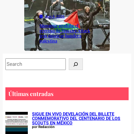
Ago 6, 2026
Singapur prohíbe el
regreso de Massive Attack
tras mostrar bandera
palestina
S
e
a
r
c
Últimas entradas
h
SIGUE EN VIVO DEVELACIÓN DEL BILLETE
CONMEMORATIVO DEL CENTENARIO DE LOS
SCOUTS EN MÉXICO
por Redacción