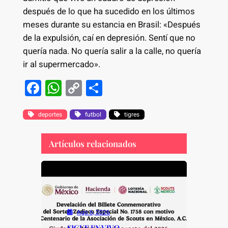
después de lo que ha sucedido en los últimos
meses durante su estancia en Brasil: «Después
de la expulsión, caí en depresión. Sentí que no
quería nada. No quería salir a la calle, no quería
ir al supermercado».
F
W
C
S
a
h
o
h
c
at
p
ar
deportes
futbol
tigres
e
s
y
e
Artículos relacionados
b
A
Li
o
p
n
o
p
k
k
Ago 6, 2026
SIGUE EN VIVO