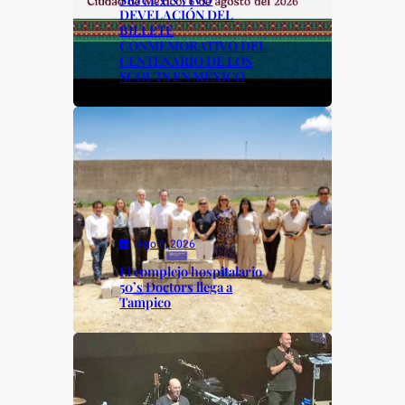
DEVELACIÓN DEL
BILLETE
CONMEMORATIVO DEL
CENTENARIO DE LOS
SCOUTS EN MÉXICO
Ago 6, 2026
El complejo hospitalario
50’s Doctors llega a
Tampico