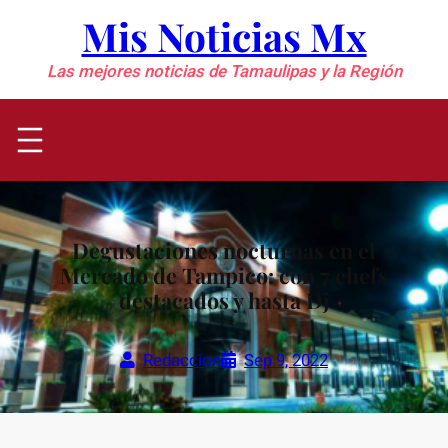
Saltar
Mis Noticias Mx
al
contenido
Las mejores noticias de Tamaulipas y la Región
Degustaciones nocturnas en el
Mercado de Tampico: con 7 chefs
destacados y hasta Dj
Redaccion
Sep 9, 2022