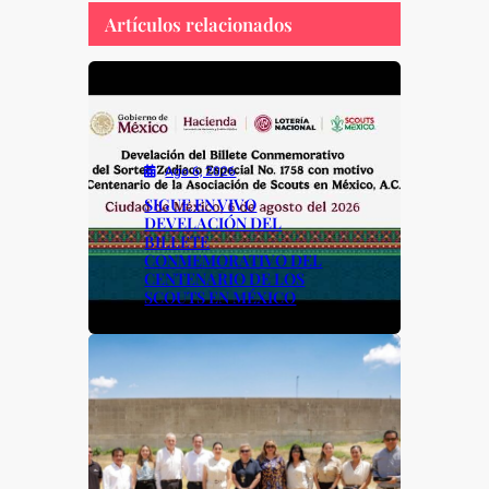
b
A
Li
Artículos relacionados
o
p
n
o
p
k
k
Ago 6, 2026
SIGUE EN VIVO
DEVELACIÓN DEL
BILLETE
CONMEMORATIVO DEL
CENTENARIO DE LOS
SCOUTS EN MÉXICO