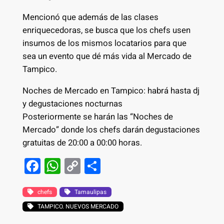
Mencionó que además de las clases
enriquecedoras, se busca que los chefs usen
insumos de los mismos locatarios para que
sea un evento que dé más vida al Mercado de
Tampico.
Noches de Mercado en Tampico: habrá hasta dj
y degustaciones nocturnas
Posteriormente se harán las “Noches de
Mercado” donde los chefs darán degustaciones
gratuitas de 20:00 a 00:00 horas.
F
W
C
S
a
h
o
h
c
at
p
ar
chefs
Tamaulipas
TAMPICO. NUEVOS MERCADO
e
s
y
e