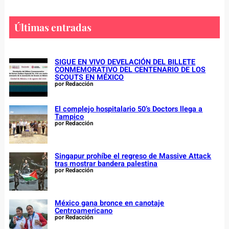
r
c
Últimas entradas
h
SIGUE EN VIVO DEVELACIÓN DEL BILLETE
CONMEMORATIVO DEL CENTENARIO DE LOS
SCOUTS EN MÉXICO
por Redacción
El complejo hospitalario 50’s Doctors llega a
Tampico
por Redacción
Singapur prohíbe el regreso de Massive Attack
tras mostrar bandera palestina
por Redacción
México gana bronce en canotaje
Centroamericano
por Redacción