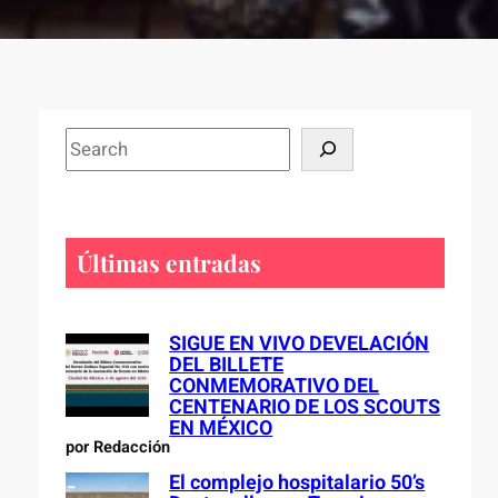
S
e
a
r
c
Últimas entradas
h
SIGUE EN VIVO DEVELACIÓN
DEL BILLETE
CONMEMORATIVO DEL
CENTENARIO DE LOS SCOUTS
EN MÉXICO
por Redacción
El complejo hospitalario 50’s