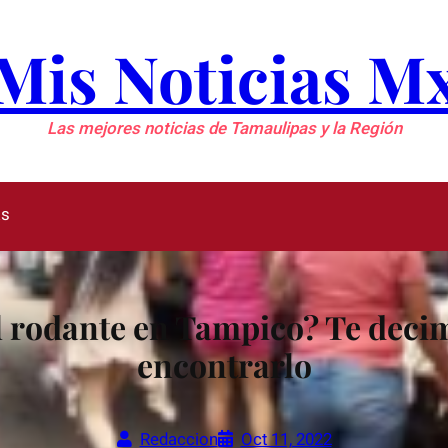
Mis Noticias M
Las mejores noticias de Tamaulipas y la Región
as
l rodante en Tampico? Te decim
encontrarlo
Redaccion
Oct 11, 2022