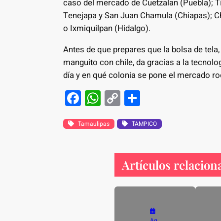
caso del mercado de Cuetzalan (Puebla); 
Tenejapa y San Juan Chamula (Chiapas); Ch
o Ixmiquilpan (Hidalgo).
Antes de que prepares que la bolsa de tela, 
manguito con chile, da gracias a la tecnolo
día y en qué colonia se pone el mercado r
F
W
C
S
a
h
o
h
c
at
p
ar
Tamaulipas
TAMPICO
e
s
y
e
b
A
Li
Artículos relacion
o
p
n
o
p
k
k
Ag