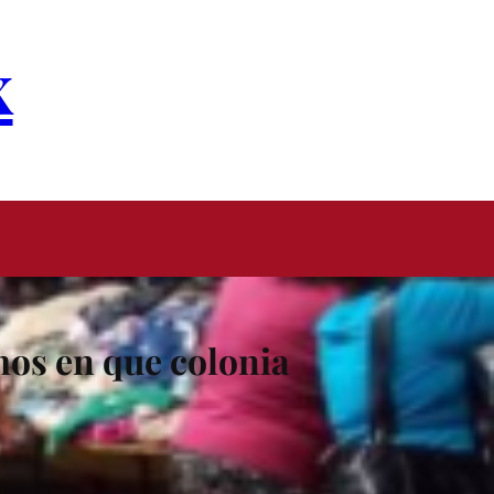
x
os en que colonia