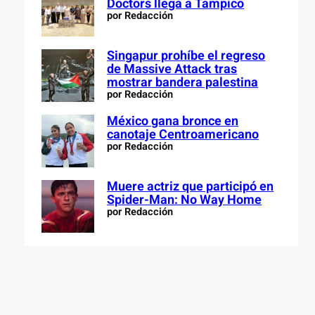
Doctors llega a Tampico
por Redacción
Singapur prohíbe el regreso
de Massive Attack tras
mostrar bandera palestina
por Redacción
México gana bronce en
canotaje Centroamericano
por Redacción
Muere actriz que participó en
Spider-Man: No Way Home
por Redacción