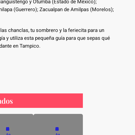
Tianguistengo y Otumba (Estado de México);
ilapa (Guerrero); Zacualpan de Amilpas (Morelos);
las chanclas, tu sombrero y la feriecita para un
gía y utiliza esta pequeña guía para que sepas qué
odante en Tampico.
ados
Ag
Ag