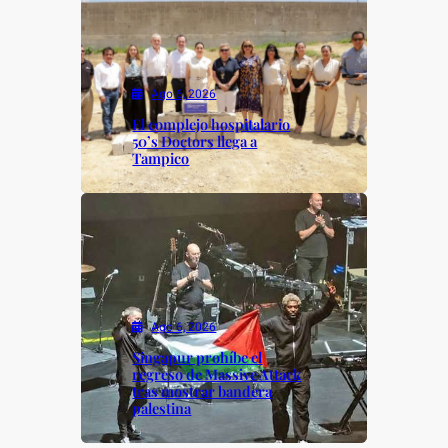
Ago 6, 2026
El complejo hospitalario
50’s Doctors llega a
Tampico
Ago 6, 2026
Singapur prohíbe el
regreso de Massive Attack
tras mostrar bandera
palestina