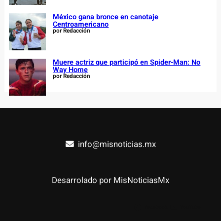
México gana bronce en canotaje
Centroamericano
por Redacción
Muere actriz que participó en Spider-Man: No
Way Home
por Redacción
info@misnoticias.mx
Desarrolado por MisNoticiasMx
Facebook
YouTube