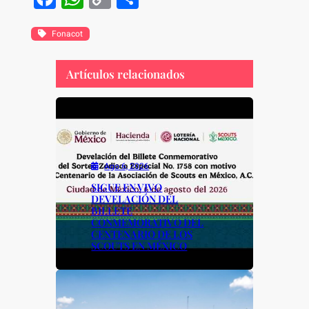
a
h
o
h
c
at
p
ar
Fonacot
e
s
y
e
Artículos relacionados
b
A
Li
o
p
n
o
p
k
k
Ago 6, 2026
SIGUE EN VIVO
DEVELACIÓN DEL
BILLETE
CONMEMORATIVO DEL
CENTENARIO DE LOS
SCOUTS EN MÉXICO