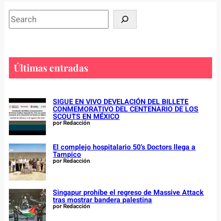
S
e
a
r
c
Últimas entradas
h
SIGUE EN VIVO DEVELACIÓN DEL BILLETE
CONMEMORATIVO DEL CENTENARIO DE LOS
SCOUTS EN MÉXICO
por Redacción
El complejo hospitalario 50’s Doctors llega a
Tampico
por Redacción
Singapur prohíbe el regreso de Massive Attack
tras mostrar bandera palestina
por Redacción