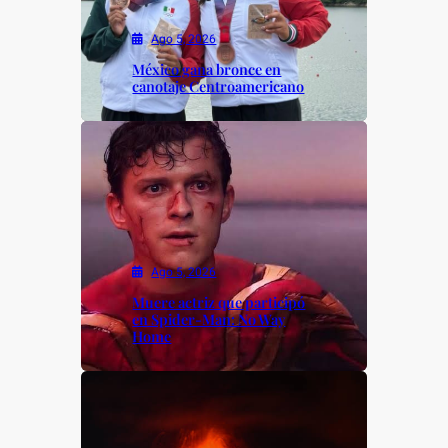
Ago 5, 2026
México gana bronce en
canotaje Centroamericano
Ago 5, 2026
Muere actriz que participó
en Spider-Man: No Way
Home