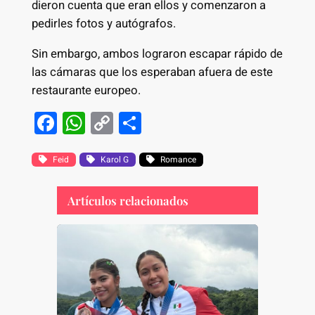
dieron cuenta que eran ellos y comenzaron a
pedirles fotos y autógrafos.
Sin embargo, ambos lograron escapar rápido de
las cámaras que los esperaban afuera de este
restaurante europeo.
F
W
C
S
a
h
o
h
c
at
p
ar
Feid
Karol G
Romance
e
s
y
e
Artículos relacionados
b
A
Li
o
p
n
o
p
k
k