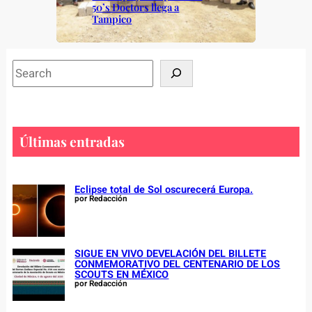
50’s Doctors llega a
Tampico
S
e
a
r
c
Últimas entradas
h
Eclipse total de Sol oscurecerá Europa.
por Redacción
SIGUE EN VIVO DEVELACIÓN DEL BILLETE
CONMEMORATIVO DEL CENTENARIO DE LOS
SCOUTS EN MÉXICO
por Redacción