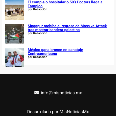
El complejo hospitalario 50’s Doctors llega a
Tampico
por Redacción
Singapur prohíbe el regreso de Massive Attack
tras mostrar bandera palestina
por Redacción
México gana bronce en canotaje
Centroamericano
por Redacción
info@misnoticias.mx
Desarrolado por MisNoticiasMx