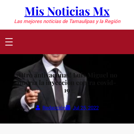
Saltar
Mis Noticias Mx
al
contenido
Las mejores noticias de Tamaulipas y la Región
¡Otro antivacunas! Luis Miguel no
quería la inyección contra covid-
19
Redacción
Jul 25, 2022