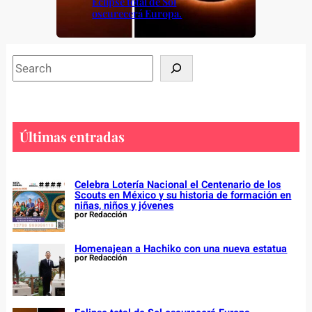
Eclipse total de Sol
oscurecerá Europa.
S
e
a
r
c
Últimas entradas
h
Celebra Lotería Nacional el Centenario de los
Scouts en México y su historia de formación en
niñas, niños y jóvenes
por Redacción
Homenajean a Hachiko con una nueva estatua
por Redacción