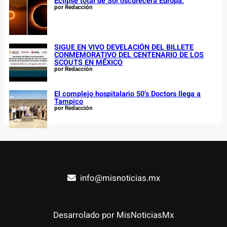
Eclipse total de Sol oscurecerá Europa.
por Redacción
SIGUE EN VIVO DEVELACIÓN DEL BILLETE
CONMEMORATIVO DEL CENTENARIO DE LOS
SCOUTS EN MÉXICO
por Redacción
El complejo hospitalario 50’s Doctors llega a
Tampico
por Redacción
info@misnoticias.mx
Desarrolado por MisNoticiasMx