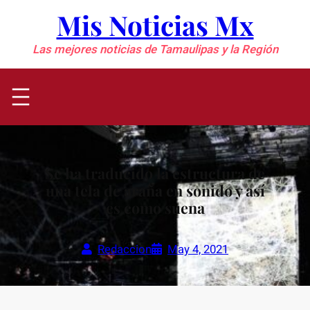
Saltar
Mis Noticias Mx
al
contenido
Las mejores noticias de Tamaulipas y la Región
Se ha traducido la estructura de
una tela de araña en sonido y así
es como suena
Redaccion
May 4, 2021