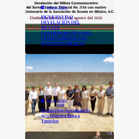
k
Ago 6, 2026
SIGUE EN VIVO
DEVELACIÓN DEL
BILLETE
CONMEMORATIVO DEL
CENTENARIO DE LOS
SCOUTS EN MÉXICO
Ago 6, 2026
El complejo hospitalario
50’s Doctors llega a
Tampico