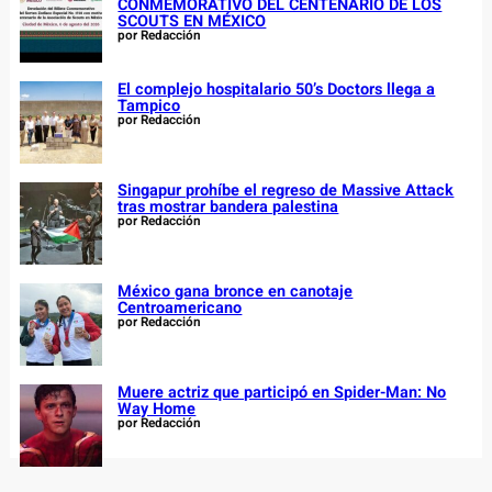
CONMEMORATIVO DEL CENTENARIO DE LOS
SCOUTS EN MÉXICO
por Redacción
El complejo hospitalario 50’s Doctors llega a
Tampico
por Redacción
Singapur prohíbe el regreso de Massive Attack
tras mostrar bandera palestina
por Redacción
México gana bronce en canotaje
Centroamericano
por Redacción
Muere actriz que participó en Spider-Man: No
Way Home
por Redacción