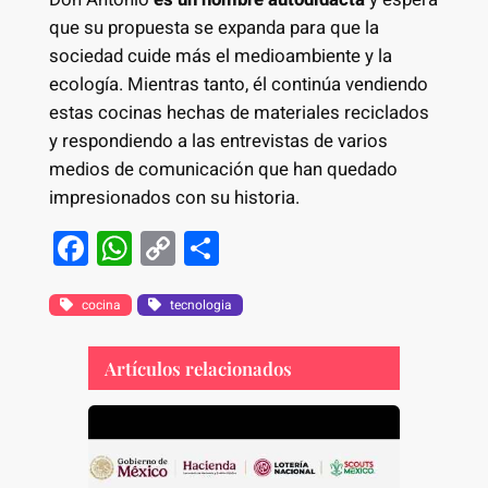
que su propuesta se expanda para que la
sociedad cuide más el medioambiente y la
ecología. Mientras tanto, él continúa vendiendo
estas cocinas hechas de materiales reciclados
y respondiendo a las entrevistas de varios
medios de comunicación que han quedado
impresionados con su historia.
F
W
C
S
a
h
o
h
c
at
p
ar
cocina
tecnologia
e
s
y
e
Artículos relacionados
b
A
Li
o
p
n
o
p
k