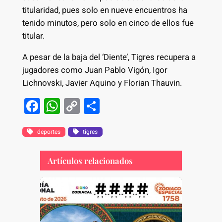
titularidad, pues solo en nueve encuentros ha
tenido minutos, pero solo en cinco de ellos fue
titular.
A pesar de la baja del ‘Diente’, Tigres recupera a
jugadores como Juan Pablo Vigón, Igor
Lichnovski, Javier Aquino y Florian Thauvin.
F
W
C
S
a
h
o
h
c
at
p
ar
deportes
tigres
e
s
y
e
Artículos relacionados
b
A
Li
o
p
n
o
p
k
k