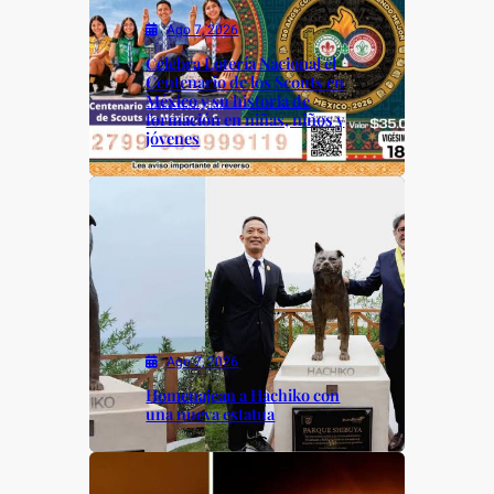
Ago 7, 2026
Celebra Lotería Nacional el
Centenario de los Scouts en
México y su historia de
formación en niñas, niños y
jóvenes
Ago 7, 2026
Homenajean a Hachiko con
una nueva estatua