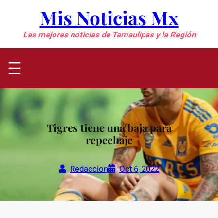
Saltar
Mis Noticias Mx
al
contenido
Las mejores noticias de Tamaulipas y la Región
Tigres tiene una baja para
repechaje
Redaccion
Oct 6, 2022