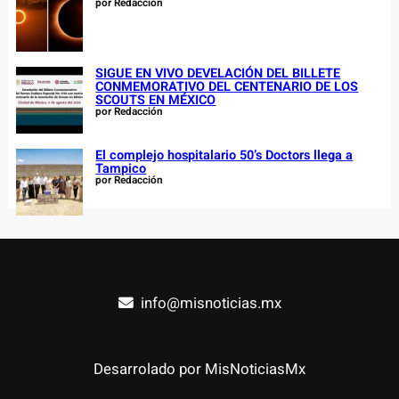
por Redacción
SIGUE EN VIVO DEVELACIÓN DEL BILLETE
CONMEMORATIVO DEL CENTENARIO DE LOS
SCOUTS EN MÉXICO
por Redacción
El complejo hospitalario 50’s Doctors llega a
Tampico
por Redacción
info@misnoticias.mx
Desarrolado por MisNoticiasMx