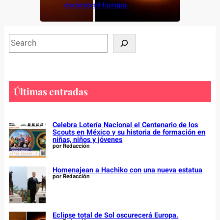
oscurecerá Europa.
S
e
a
r
c
Últimas entradas
h
Celebra Lotería Nacional el Centenario de los
Scouts en México y su historia de formación en
niñas, niños y jóvenes
por Redacción
Homenajean a Hachiko con una nueva estatua
por Redacción
Eclipse total de Sol oscurecerá Europa.