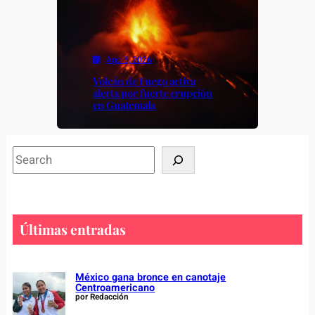
Ago 5, 2026
Volcán de Fuego activa
alerta por fuerte erupción
en Guatemala
S
e
a
r
c
Últimas entradas
h
México gana bronce en canotaje
Centroamericano
por Redacción