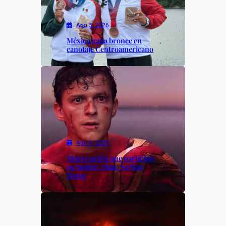
Ago 5, 2026
México gana bronce en
canotaje Centroamericano
Ago 5, 2026
Muere actriz que participó
en Spider-Man: No Way
Home