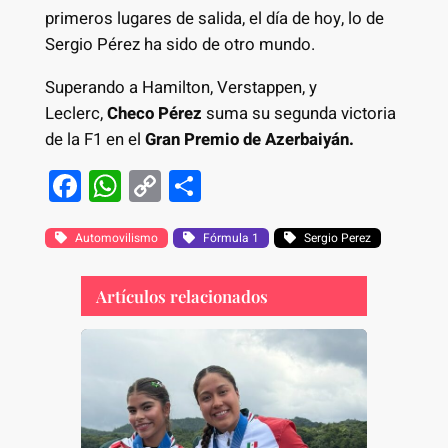
primeros lugares de salida, el día de hoy, lo de
Sergio Pérez ha sido de otro mundo.
Superando a Hamilton, Verstappen, y
Leclerc,
Checo Pérez
suma su segunda victoria
de la F1 en el
Gran Premio de Azerbaiyán.
F
W
C
S
a
h
o
h
c
at
p
ar
Automovilismo
Fórmula 1
Sergio Perez
e
s
y
e
Artículos relacionados
b
A
Li
o
p
n
o
p
k
k