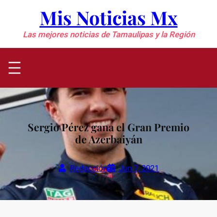
Saltar
Mis Noticias Mx
al
contenido
Las mejores noticias de Tamaulipas y la Región
Sergio Pérez gana el Gran Premio
de Azerbaiyán
Redacción
Jun 7, 2021