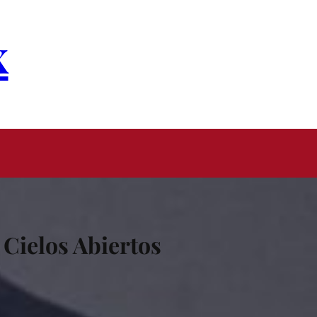
x
 Cielos Abiertos