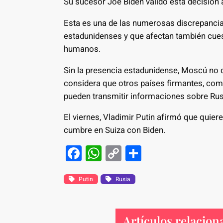
Su sucesor Joe Biden validó esta decisión 
Esta es una de las numerosas discrepancia
estadunidenses y que afectan también cues
humanos.
Sin la presencia estadunidense, Moscú no 
considera que otros países firmantes, co
pueden transmitir informaciones sobre Rus
El viernes, Vladimir Putin afirmó que quier
cumbre en Suiza con Biden.
F
W
C
S
a
h
o
h
c
at
p
ar
Putin
Rusia
e
s
y
e
b
A
Li
Artículos relacion