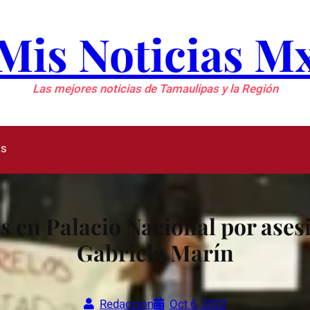
Mis Noticias M
Las mejores noticias de Tamaulipas y la Región
as
s en Palacio Nacional por asesi
Gabriela Marín
Redaccion
Oct 6, 2022