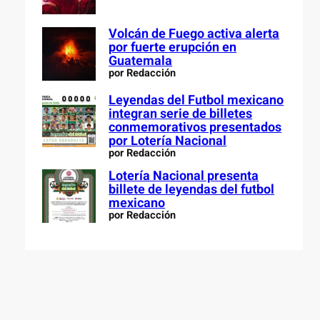
Volcán de Fuego activa alerta
por fuerte erupción en
Guatemala
por Redacción
Leyendas del Futbol mexicano
integran serie de billetes
conmemorativos presentados
por Lotería Nacional
por Redacción
Lotería Nacional presenta
billete de leyendas del futbol
mexicano
por Redacción