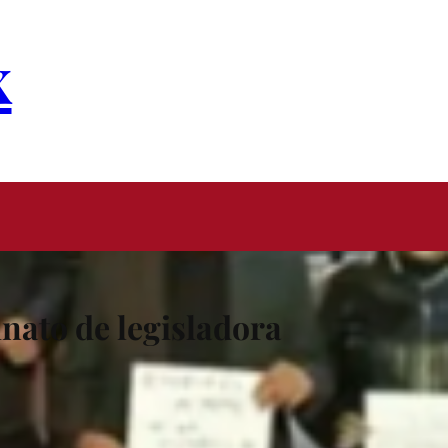
x
nato de legisladora