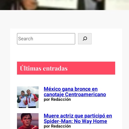
S
e
a
r
c
Últimas entradas
h
México gana bronce en
canotaje Centroamericano
por Redacción
Muere actriz que participó en
Spider-Man: No Way Home
por Redacción