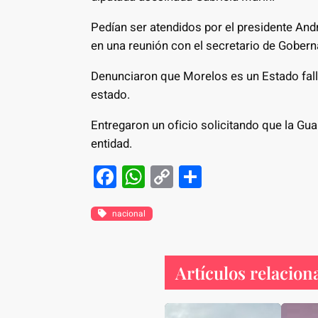
Pedían ser atendidos por el presidente An
en una reunión con el secretario de Gober
Denunciaron que Morelos es un Estado falli
estado.
Entregaron un oficio solicitando que la Gu
entidad.
F
W
C
S
a
h
o
h
c
at
p
ar
nacional
e
s
y
e
b
A
Li
Artículos relacion
o
p
n
o
p
k