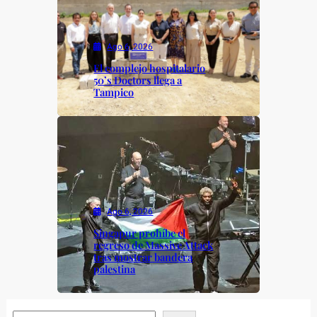
Ago 6, 2026
El complejo hospitalario
50’s Doctors llega a
Tampico
Ago 6, 2026
Singapur prohíbe el
regreso de Massive Attack
tras mostrar bandera
palestina