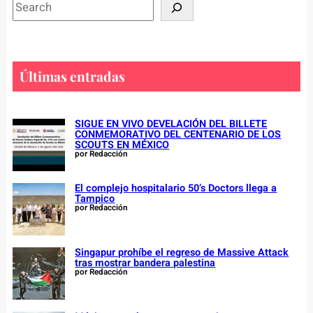
S
e
a
r
c
Últimas entradas
h
SIGUE EN VIVO DEVELACIÓN DEL BILLETE
CONMEMORATIVO DEL CENTENARIO DE LOS
SCOUTS EN MÉXICO
por Redacción
El complejo hospitalario 50’s Doctors llega a
Tampico
por Redacción
Singapur prohíbe el regreso de Massive Attack
tras mostrar bandera palestina
por Redacción