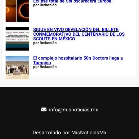
Eclipse total de Sol oscurecerá Europa.
por Redacción
SIGUE EN VIVO DEVELACIÓN DEL BILLETE
CONMEMORATIVO DEL CENTENARIO DE LOS
SCOUTS EN MÉXICO
por Redacción
El complejo hospitalario 50’s Doctors llega a
Tampico
por Redacción
info@misnoticias.mx
Desarrolado por MisNoticiasMx