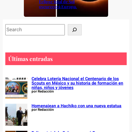
Eclipse total de Sol
oscurecerá Europa.
S
e
a
r
c
Últimas entradas
h
Celebra Lotería Nacional el Centenario de los
Scouts en México y su historia de formación en
niñas, niños y jóvenes
por Redacción
Homenajean a Hachiko con una nueva estatua
por Redacción