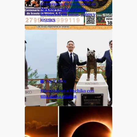
Centenario de los Scouts en
México y su historia de
formación en niñas, niños y
jóvenes
Ago 7, 2026
Homenajean a Hachiko con
una nueva estatua