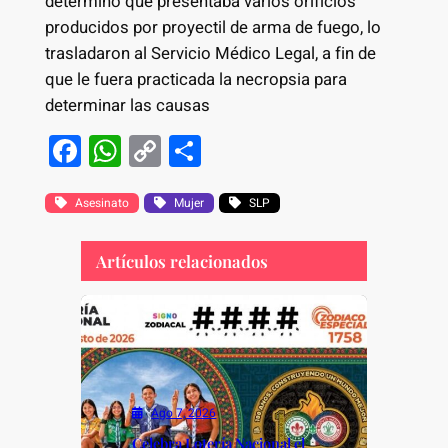
determinó que presentaba varios orificios
producidos por proyectil de arma de fuego, lo
trasladaron al Servicio Médico Legal, a fin de
que le fuera practicada la necropsia para
determinar las causas
F
W
C
S
a
h
o
h
c
at
p
ar
Asesinato
Mujer
SLP
e
s
y
e
Artículos relacionados
b
A
Li
o
p
n
o
p
k
k
Ago 7, 2026
Celebra Lotería Nacional el