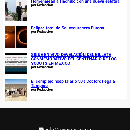
Homenajean a Hachiko con una nueva estatua
por Redacción
Eclipse total de Sol oscurecerá Europa.
por Redacción
SIGUE EN VIVO DEVELACIÓN DEL BILLETE
CONMEMORATIVO DEL CENTENARIO DE LOS
SCOUTS EN MÉXICO
por Redacción
El complejo hospitalario 50’s Doctors llega a
Tampico
por Redacción
info@misnoticias.mx