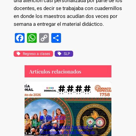
una atención casi personalizada por parte de los
docentes, es decir se trabajaba con cuadernillos
en donde los maestros acudían dos veces por
semana a entregar el material didáctico.
F
W
C
S
a
h
o
h
c
at
p
ar
Regreso a clases
SLP
e
s
y
e
Artículos relacionados
b
A
Li
o
p
n
o
p
k
k
Ago 7, 2026
Celebra Lotería Nacional el
Centenario de los Scouts en