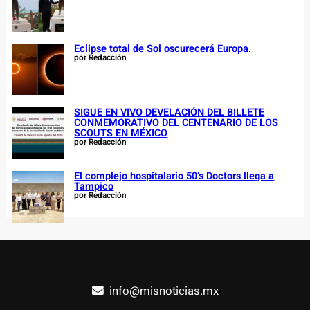
Eclipse total de Sol oscurecerá Europa.
por Redacción
SIGUE EN VIVO DEVELACIÓN DEL BILLETE
CONMEMORATIVO DEL CENTENARIO DE LOS
SCOUTS EN MÉXICO
por Redacción
El complejo hospitalario 50’s Doctors llega a
Tampico
por Redacción
info@misnoticias.mx