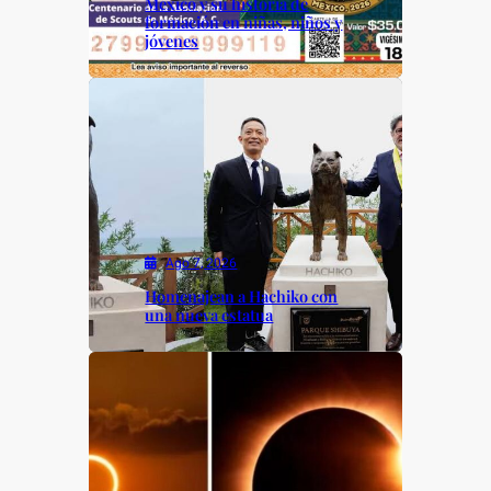
México y su historia de
formación en niñas, niños y
jóvenes
Ago 7, 2026
Homenajean a Hachiko con
una nueva estatua