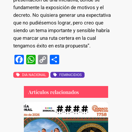
fundamente la exposición de motivos y el
decreto. No quisiera generar una expectativa
que no pudiésemos lograr, pero creo que
siendo un tema importante y sensible habría
que marcar una ruta certera en la cual
tengamos éxito en esta propuesta”.
F
W
C
S
a
h
o
h
c
at
p
ar
DIA NACIONAL
FEMINICIDIOS
e
s
y
e
Artículos relacionados
b
A
Li
o
p
n
o
p
k
k