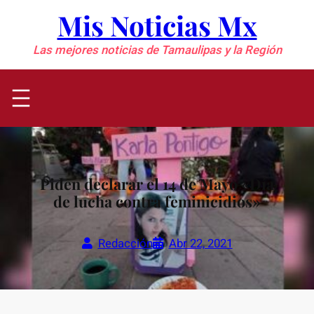
Saltar
Mis Noticias Mx
al
contenido
Las mejores noticias de Tamaulipas y la Región
Piden declarar el 14 de Mayo «Día
de lucha contra feminicidios»
Redacción
Abr 22, 2021