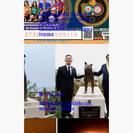
Ago 7, 2026
Celebra Lotería Nacional el
Centenario de los Scouts en
México y su historia de
formación en niñas, niños y
jóvenes
Ago 7, 2026
Homenajean a Hachiko con
una nueva estatua