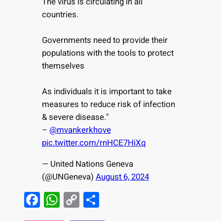
The virus is circulating in all
countries.
Governments need to provide their
populations with the tools to protect
themselves
As individuals it is important to take
measures to reduce risk of infection
& severe disease."
–
@mvankerkhove
pic.twitter.com/rnHCE7HiXq
— United Nations Geneva
(@UNGeneva)
August 6, 2024
F
W
C
S
a
h
o
h