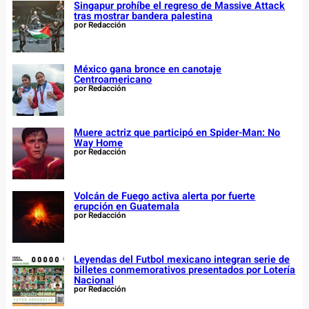
Singapur prohíbe el regreso de Massive Attack
tras mostrar bandera palestina
por Redacción
México gana bronce en canotaje
Centroamericano
por Redacción
Muere actriz que participó en Spider-Man: No
Way Home
por Redacción
Volcán de Fuego activa alerta por fuerte
erupción en Guatemala
por Redacción
Leyendas del Futbol mexicano integran serie de
billetes conmemorativos presentados por Lotería
Nacional
por Redacción