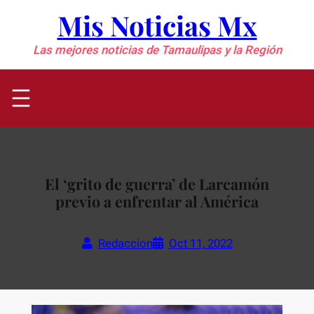
Saltar
Mis Noticias Mx
al
contenido
Las mejores noticias de Tamaulipas y la Región
El ‘grito de guerra’ de Larcamón
previo a enfrentar al América
Redaccion
Oct 11, 2022