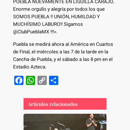
PUEBLA NUEVAMENTE EN LIGUILLA CARAJO,
Enorme orgullo y alegría por todos los que
SOMOS PUEBLA !! UNIÓN, HUMILDAD Y
MUCHÍSIMO LABURO!! Sigamos
@ClubPueblaMX !!!».
Puebla se medirá ahora al América en Cuartos
de Final, el miércoles a las 7 de la tarde en la
Cancha de Puebla, y el sábado a las 8 pm en el
Estadio Azteca.
F
W
C
S
a
h
o
h
c
at
p
ar
Artículos relacionados
e
s
y
e
b
A
Li
o
p
n