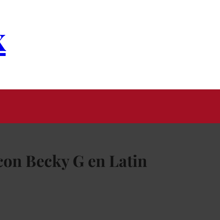
x
 con Becky G en Latin