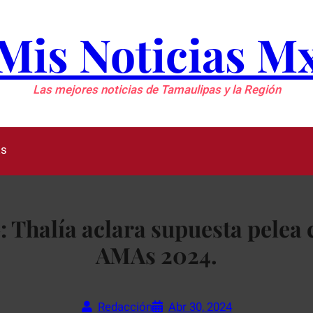
Mis Noticias M
Las mejores noticias de Tamaulipas y la Región
as
 Thalía aclara supuesta pelea
AMAs 2024.
Redacción
Abr 30, 2024