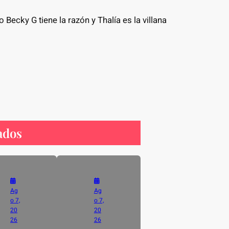
Becky G tiene la razón y Thalía es la villana
ados
Ag
Ag
o 7,
o 7,
20
20
26
26