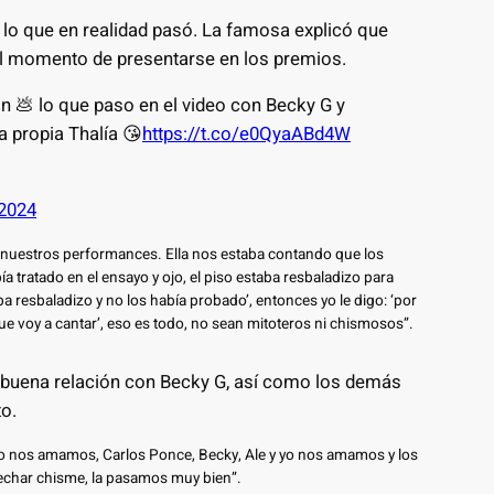
 lo que en realidad pasó. La famosa explicó que
l momento de presentarse en los premios.
n 💩 lo que paso en el video con Becky G y
a propia Thalía 😘
https://t.co/e0QyaABd4W
 2024
 nuestros performances. Ella nos estaba contando que los
 tratado en el ensayo y ojo, el piso estaba resbaladizo para
aba resbaladizo y no los había probado’, entonces yo le digo: ‘por
e voy a cantar’, eso es todo, no sean mitoteros ni chismosos”.
 buena relación con Becky G, así como los demás
o.
o nos amamos, Carlos Ponce, Becky, Ale y yo nos amamos y los
echar chisme, la pasamos muy bien”.