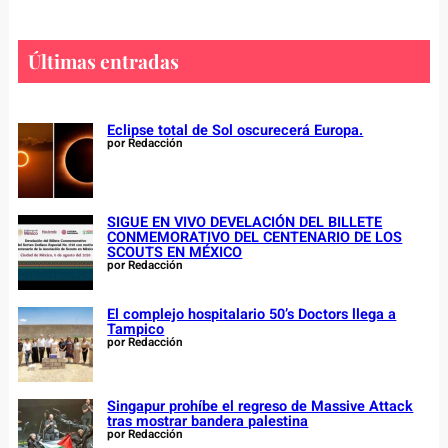
a
r
c
Últimas entradas
h
Eclipse total de Sol oscurecerá Europa.
por Redacción
SIGUE EN VIVO DEVELACIÓN DEL BILLETE
CONMEMORATIVO DEL CENTENARIO DE LOS
SCOUTS EN MÉXICO
por Redacción
El complejo hospitalario 50’s Doctors llega a
Tampico
por Redacción
Singapur prohíbe el regreso de Massive Attack
tras mostrar bandera palestina
por Redacción