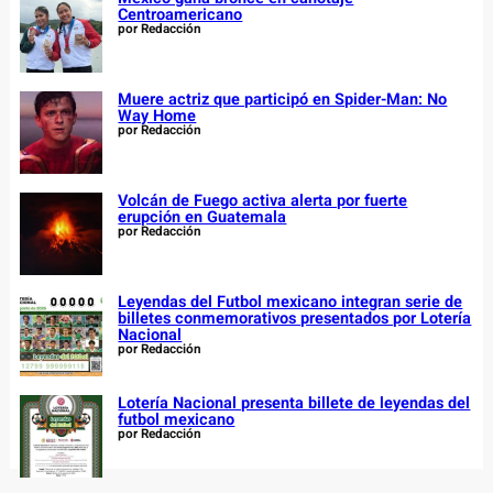
Centroamericano
por Redacción
Muere actriz que participó en Spider-Man: No
Way Home
por Redacción
Volcán de Fuego activa alerta por fuerte
erupción en Guatemala
por Redacción
Leyendas del Futbol mexicano integran serie de
billetes conmemorativos presentados por Lotería
Nacional
por Redacción
Lotería Nacional presenta billete de leyendas del
futbol mexicano
por Redacción