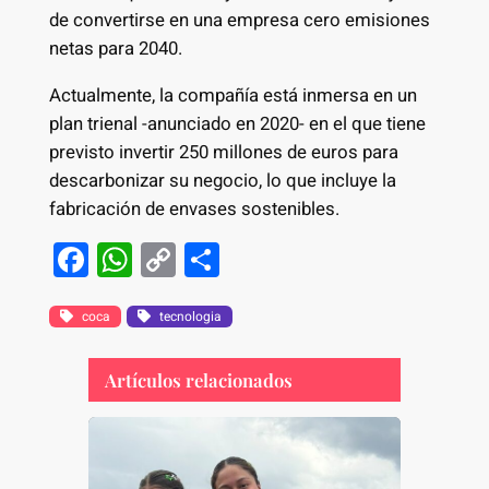
de convertirse en una empresa cero emisiones
netas para 2040.
Actualmente, la compañía está inmersa en un
plan trienal -anunciado en 2020- en el que tiene
previsto invertir 250 millones de euros para
descarbonizar su negocio, lo que incluye la
fabricación de envases sostenibles.
F
W
C
S
a
h
o
h
c
at
p
ar
coca
tecnologia
e
s
y
e
Artículos relacionados
b
A
Li
o
p
n
o
p
k