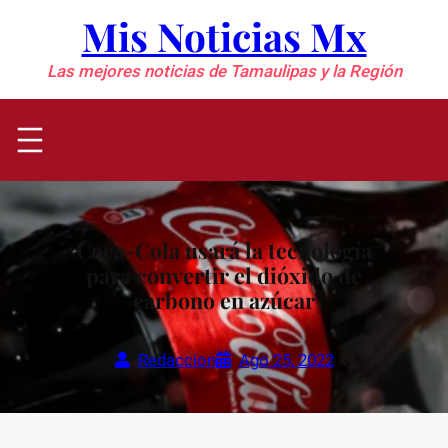
Saltar
Mis Noticias Mx
al
contenido
Las mejores noticias de Tamaulipas y la Región
Coca-Cola usará la tecnología
para convertir el dióxido de
carbono en azúcar
Redaccion
Ago 25, 2022