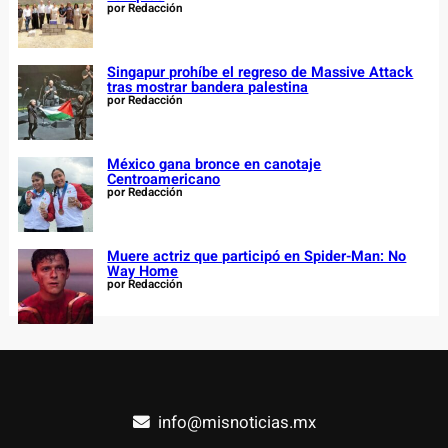
por Redacción
Singapur prohíbe el regreso de Massive Attack
tras mostrar bandera palestina
por Redacción
México gana bronce en canotaje
Centroamericano
por Redacción
Muere actriz que participó en Spider-Man: No
Way Home
por Redacción
info@misnoticias.mx