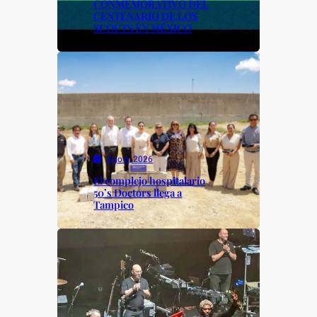
CONMEMORATIVO DEL
CENTENARIO DE LOS
SCOUTS EN MÉXICO
Ago 6, 2026
El complejo hospitalario
50’s Doctors llega a
Tampico