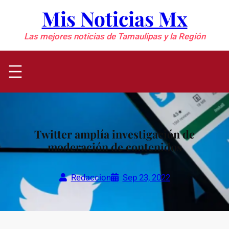
Saltar
Mis Noticias Mx
al
contenido
Las mejores noticias de Tamaulipas y la Región
Twitter amplía investigación de
moderación de contenidos
Redaccion
Sep 23, 2022