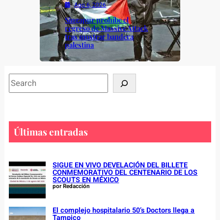
Ago 6, 2026
Singapur prohíbe el
regreso de Massive Attack
tras mostrar bandera
palestina
S
e
a
r
c
Últimas entradas
h
SIGUE EN VIVO DEVELACIÓN DEL BILLETE
CONMEMORATIVO DEL CENTENARIO DE LOS
SCOUTS EN MÉXICO
por Redacción
El complejo hospitalario 50’s Doctors llega a
Tampico