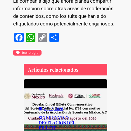
La compañía dijo que ahora planea compartir
información sobre otras áreas de moderación
de contenidos, como los tuits que han sido
etiquetados como potencialmente engañosos.
F
W
C
S
a
h
o
h
c
at
p
ar
tecnologia
e
s
y
e
Artículos relacionados
b
A
Li
o
p
n
o
p
k
k
Ago 6, 2026
SIGUE EN VIVO
DEVELACIÓN DEL
BILLETE