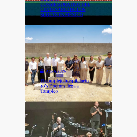
CONMEMORATIVO DEL
CENTENARIO DE LOS
SCOUTS EN MÉXICO
Ago 6, 2026
El complejo hospitalario
50’s Doctors llega a
Tampico