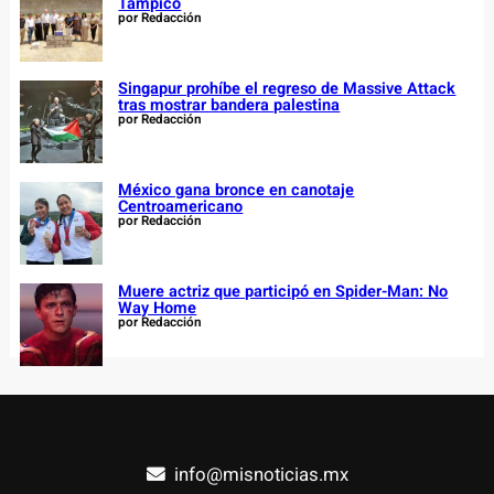
Tampico
por Redacción
Singapur prohíbe el regreso de Massive Attack
tras mostrar bandera palestina
por Redacción
México gana bronce en canotaje
Centroamericano
por Redacción
Muere actriz que participó en Spider-Man: No
Way Home
por Redacción
info@misnoticias.mx