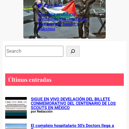
Ago 6, 2026
Singapur prohíbe el
regreso de Massive Attack
tras mostrar bandera
palestina
S
e
a
r
c
Últimas entradas
h
SIGUE EN VIVO DEVELACIÓN DEL BILLETE
CONMEMORATIVO DEL CENTENARIO DE LOS
SCOUTS EN MÉXICO
por Redacción
El complejo hospitalario 50’s Doctors llega a