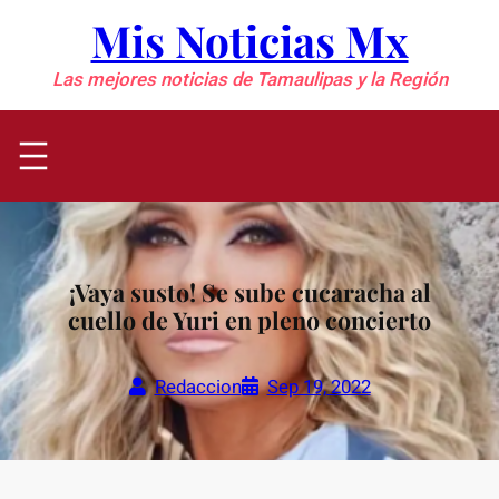
Saltar
Mis Noticias Mx
al
contenido
Las mejores noticias de Tamaulipas y la Región
¡Vaya susto! Se sube cucaracha al
cuello de Yuri en pleno concierto
Redaccion
Sep 19, 2022