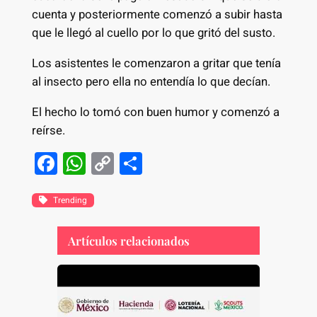
cuenta y posteriormente comenzó a subir hasta
que le llegó al cuello por lo que gritó del susto.
Los asistentes le comenzaron a gritar que tenía
al insecto pero ella no entendía lo que decían.
El hecho lo tomó con buen humor y comenzó a
reírse.
F
W
C
S
a
h
o
h
c
at
p
ar
Trending
e
s
y
e
Artículos relacionados
b
A
Li
o
p
n
o
p
k