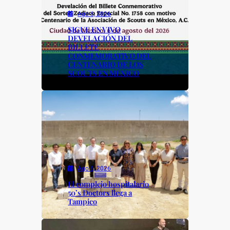
k
Ago 6, 2026
SIGUE EN VIVO
DEVELACIÓN DEL
BILLETE
CONMEMORATIVO DEL
CENTENARIO DE LOS
SCOUTS EN MÉXICO
Ago 6, 2026
El complejo hospitalario
50’s Doctors llega a
Tampico