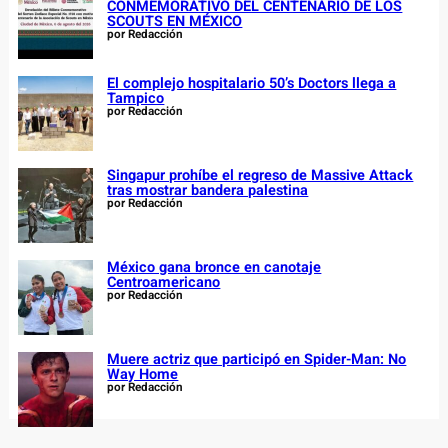
CONMEMORATIVO DEL CENTENARIO DE LOS
SCOUTS EN MÉXICO
por Redacción
El complejo hospitalario 50’s Doctors llega a
Tampico
por Redacción
Singapur prohíbe el regreso de Massive Attack
tras mostrar bandera palestina
por Redacción
México gana bronce en canotaje
Centroamericano
por Redacción
Muere actriz que participó en Spider-Man: No
Way Home
por Redacción