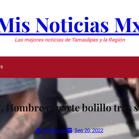
Mis Noticias M
Las mejores noticias de Tamaulipas y la Región
as
l. Hombre reparte bolillo tras 
Redaccion
Sep 20, 2022