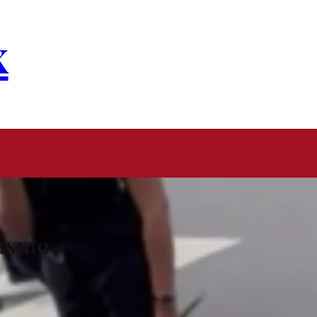
x
sismo