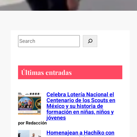
S
e
a
r
c
Últimas entradas
h
Celebra Lotería Nacional el
Centenario de los Scouts en
México y su historia de
formación en niñas, niños y
jóvenes
por Redacción
Homenajean a Hachiko con