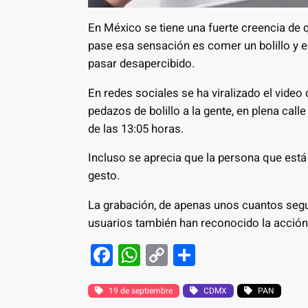
En México se tiene una fuerte creencia de q
pase esa sensación es comer un bolillo y e
pasar desapercibido.
En redes sociales se ha viralizado el vide
pedazos de bolillo a la gente, en plena cal
de las 13:05 horas.
Incluso se aprecia que la persona que está
gesto.
La grabación, de apenas unos cuantos seg
usuarios también han reconocido la acción
F
W
C
S
a
h
o
h
c
at
p
ar
19 de septiembre
CDMX
PAN