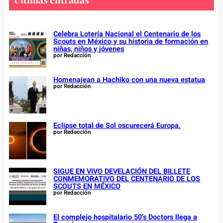
h
Celebra Lotería Nacional el Centenario de los
Scouts en México y su historia de formación en
niñas, niños y jóvenes
por Redacción
Homenajean a Hachiko con una nueva estatua
por Redacción
Eclipse total de Sol oscurecerá Europa.
por Redacción
SIGUE EN VIVO DEVELACIÓN DEL BILLETE
CONMEMORATIVO DEL CENTENARIO DE LOS
SCOUTS EN MÉXICO
por Redacción
El complejo hospitalario 50’s Doctors llega a