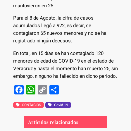
mantuvieron en 25.
Para el 8 de Agosto, la cifra de casos
acumulados llegó a 922, es decir, se
contagiaron 65 nuevos menores y no se ha
registrado ningún decesos.
En total, en 15 días se han contagiado 120
menores de edad de COVID-19 en el estado de
Veracruz y hasta el momento han muerto 25, sin
embargo, ninguno ha fallecido en dicho periodo.
F
W
C
S
a
h
o
h
c
at
p
ar
CONTAGIOS
Covid-19
e
s
y
e
Artículos relacionados
b
A
Li