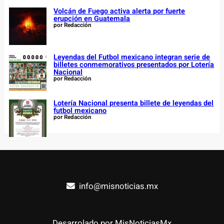
Volcán de Fuego activa alerta por fuerte
erupción en Guatemala
por Redacción
Leyendas del Futbol mexicano integran serie de
billetes conmemorativos presentados por Lotería
Nacional
por Redacción
Lotería Nacional presenta billete de leyendas del
futbol mexicano
por Redacción
info@misnoticias.mx
Desarrolado por MisNoticiasMx