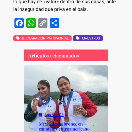
lo que hay de «valor» dentro de sus casas, ante
la inseguridad que priva en el país.
F
W
C
S
a
h
o
h
c
at
p
ar
DECLARACIÓN PATRIMONIAL
MAESTROS
e
s
y
e
Artículos relacionados
b
A
Li
o
p
n
o
p
k
k
Ago 5, 2026
México gana bronce en
canotaje Centroamericano