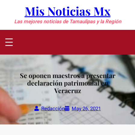
Saltar
Mis Noticias Mx
al
contenido
Las mejores noticias de Tamaulipas y la Región
Se oponen maestros a presentar
declaración patrimonial en
Veracruz
Redacción
May 26, 2021