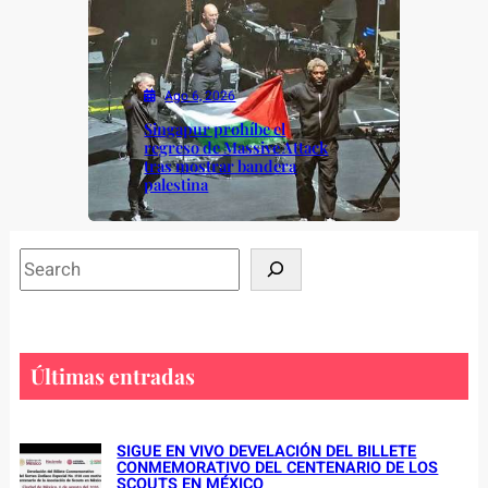
Ago 6, 2026
Singapur prohíbe el
regreso de Massive Attack
tras mostrar bandera
palestina
S
e
a
r
c
Últimas entradas
h
SIGUE EN VIVO DEVELACIÓN DEL BILLETE
CONMEMORATIVO DEL CENTENARIO DE LOS
SCOUTS EN MÉXICO