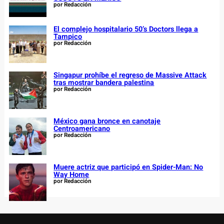
por Redacción
El complejo hospitalario 50’s Doctors llega a
Tampico
por Redacción
Singapur prohíbe el regreso de Massive Attack
tras mostrar bandera palestina
por Redacción
México gana bronce en canotaje
Centroamericano
por Redacción
Muere actriz que participó en Spider-Man: No
Way Home
por Redacción