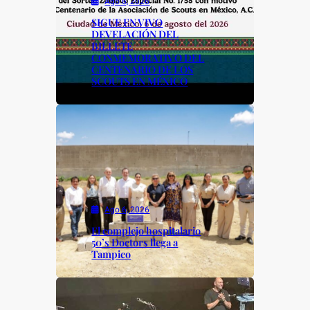
Ago 6, 2026
SIGUE EN VIVO
DEVELACIÓN DEL
BILLETE
CONMEMORATIVO DEL
CENTENARIO DE LOS
SCOUTS EN MÉXICO
Ago 6, 2026
El complejo hospitalario
50’s Doctors llega a
Tampico