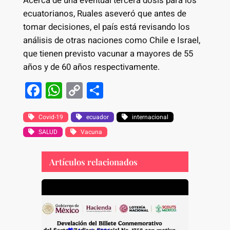
Acerca de una eventual tercera dosis para los
ecuatorianos, Ruales aseveró que antes de
tomar decisiones, el país está revisando los
análisis de otras naciones como Chile e Israel,
que tienen previsto vacunar a mayores de 55
años y de 60 años respectivamente.
F
W
C
S
a
h
o
h
c
at
p
ar
Covid-19
ecuador
internacional
SALUD
e
s
Vacuna
y
e
b
A
Li
Artículos relacionados
o
p
n
o
p
k
k