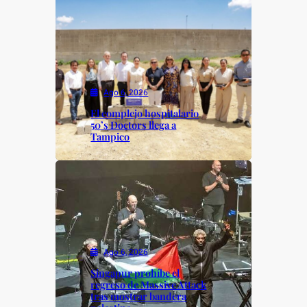
Ago 6, 2026
El complejo hospitalario
50’s Doctors llega a
Tampico
Ago 6, 2026
Singapur prohíbe el
regreso de Massive Attack
tras mostrar bandera