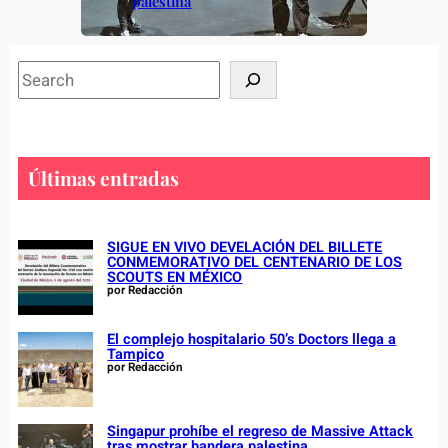
palestina
S
e
a
r
c
Últimas entradas
h
SIGUE EN VIVO DEVELACIÓN DEL BILLETE
CONMEMORATIVO DEL CENTENARIO DE LOS
SCOUTS EN MÉXICO
por Redacción
El complejo hospitalario 50’s Doctors llega a
Tampico
por Redacción
Singapur prohíbe el regreso de Massive Attack
tras mostrar bandera palestina