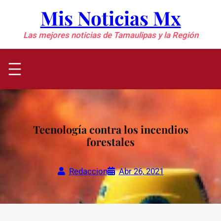
Saltar
Mis Noticias Mx
al
contenido
Las mejores noticias de Tamaulipas y la Región
Tecnología contra los incendios
forestales
Redaccion
Abr 26, 2021