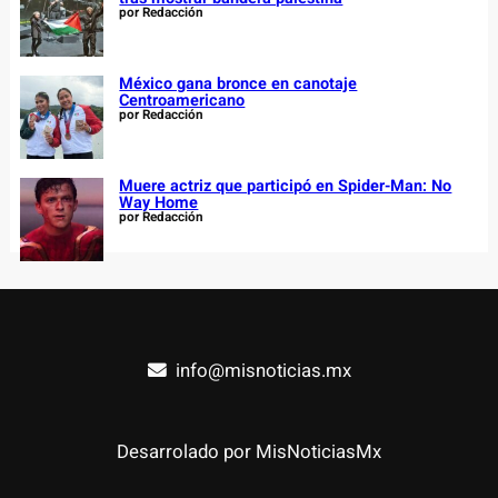
por Redacción
México gana bronce en canotaje
Centroamericano
por Redacción
Muere actriz que participó en Spider-Man: No
Way Home
por Redacción
info@misnoticias.mx
Desarrolado por MisNoticiasMx