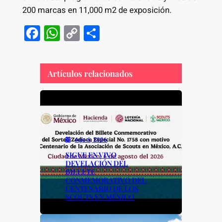
200 marcas en 11,000 m2 de exposición.
F
W
C
S
a
h
o
h
c
at
p
ar
Artículos relacionados
e
s
y
e
b
A
Li
o
p
n
o
p
k
k
Ago 6, 2026
SIGUE EN VIVO
DEVELACIÓN DEL
BILLETE
CONMEMORATIVO DEL
CENTENARIO DE LOS
SCOUTS EN MÉXICO