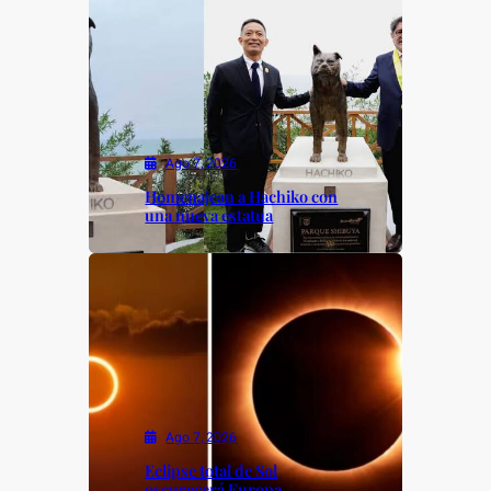
Ago 7, 2026
Homenajean a Hachiko con
una nueva estatua
Ago 7, 2026
Eclipse total de Sol
oscurecerá Europa.