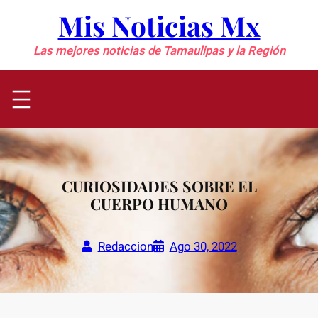
Saltar
Mis Noticias Mx
al
contenido
Las mejores noticias de Tamaulipas y la Región
CURIOSIDADES SOBRE EL
CUERPO HUMANO
Redaccion
Ago 30, 2022