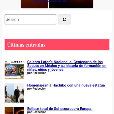
S
e
a
r
c
Últimas entradas
h
Celebra Lotería Nacional el Centenario de los
Scouts en México y su historia de formación en
niñas, niños y jóvenes
por Redacción
Homenajean a Hachiko con una nueva estatua
por Redacción
Eclipse total de Sol oscurecerá Europa.
por Redacción