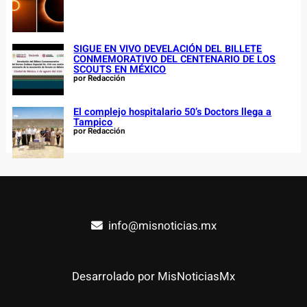
SIGUE EN VIVO DEVELACIÓN DEL BILLETE
CONMEMORATIVO DEL CENTENARIO DE LOS
SCOUTS EN MÉXICO
por Redacción
El complejo hospitalario 50’s Doctors llega a
Tampico
por Redacción
info@misnoticias.mx
Desarrolado por MisNoticiasMx