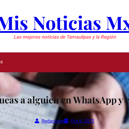
Mis Noticias M
Las mejores noticias de Tamaulipas y la Región
as
ueas a alguien en WhatsApp y 
Redaccion
Oct 6, 2022