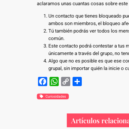
aclaramos unas cuantas cosas sobre este
Un contacto que tienes bloqueado pue
ambos son miembros, el bloqueo afect
Tú también podrás ver todos los mens
común.
Este contacto podrá contestar a tus 
únicamente a través del grupo, no ten
Algo que no es posible es que ese co
grupal, sin importar quién la inicie o 
F
W
C
S
a
h
o
h
c
at
p
ar
Curiosidades
e
s
y
e
b
A
Li
Artículos relacion
o
p
n