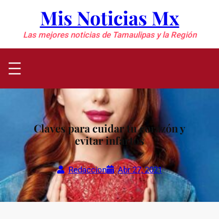
Saltar
Mis Noticias Mx
al
contenido
Las mejores noticias de Tamaulipas y la Región
Claves para cuidar tu corazón y
evitar infartos
Redaccion
Abr 27, 2021