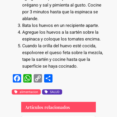
orégano y sal y pimienta al gusto. Cocine
por 3 minutos hasta que la espinaca se
ablande.
Bata los huevos en un recipiente aparte.
Agregue los huevos a la sartén sobre la
espinaca y coloque los tomates encima.
Cuando la orilla del huevo esté cocida,
espolvoree el queso feta sobre la mezcla,
tape la sartén y cocine hasta que la
superficie se haya cocinado.
F
W
C
S
a
h
o
h
c
at
p
ar
alimentacion
SALUD
e
s
y
e
Artículos relacionados
b
A
Li