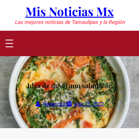
Saltar
Mis Noticias Mx
al
contenido
Las mejores noticias de Tamaulipas y la Región
Idea de desayuno saludable
Redaccion
Ago 25, 2022