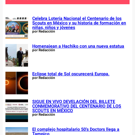
h
Celebra Lotería Nacional el Centenario de los
Scouts en México y su historia de formación en
niñas, niños y jóvenes
por Redacción
Homenajean a Hachiko con una nueva estatua
por Redacción
Eclipse total de Sol oscurecerá Europa.
por Redacción
SIGUE EN VIVO DEVELACIÓN DEL BILLETE
CONMEMORATIVO DEL CENTENARIO DE LOS
SCOUTS EN MÉXICO
por Redacción
El complejo hospitalario 50’s Doctors llega a
Tampico