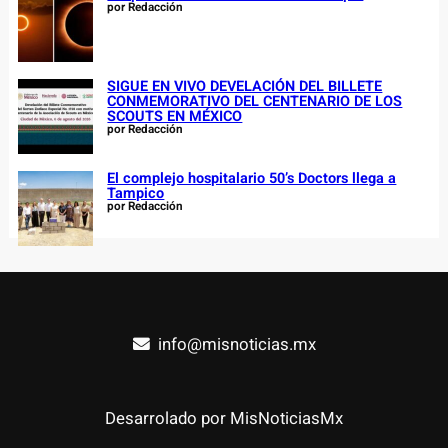
por Redacción
SIGUE EN VIVO DEVELACIÓN DEL BILLETE
CONMEMORATIVO DEL CENTENARIO DE LOS
SCOUTS EN MÉXICO
por Redacción
El complejo hospitalario 50’s Doctors llega a
Tampico
por Redacción
info@misnoticias.mx
Desarrolado por MisNoticiasMx