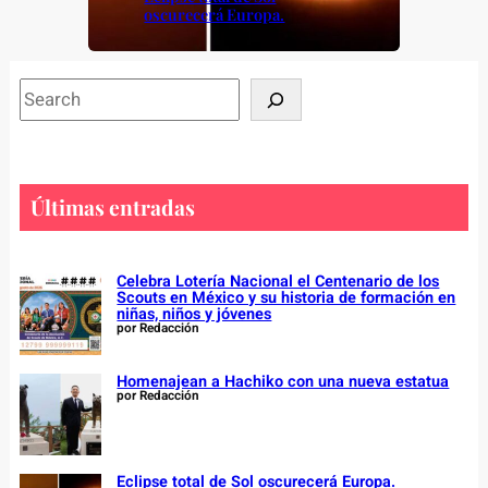
oscurecerá Europa.
S
e
a
r
c
Últimas entradas
h
Celebra Lotería Nacional el Centenario de los
Scouts en México y su historia de formación en
niñas, niños y jóvenes
por Redacción
Homenajean a Hachiko con una nueva estatua
por Redacción
Eclipse total de Sol oscurecerá Europa.