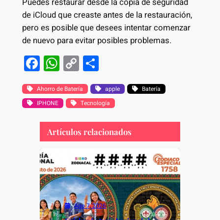
Puedes restaurar desde la copia de seguridad
de iCloud que creaste antes de la restauración,
pero es posible que desees intentar comenzar
de nuevo para evitar posibles problemas.
F
W
C
S
a
h
o
h
c
at
p
ar
Ahorro de Batería
apple
Batería
IPHONE
e
s
y
Tecnología
e
b
A
Li
Artículos relacionados
o
p
n
o
p
k
k
Ago 7, 2026