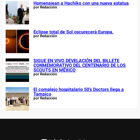
Homenajean a Hachiko con una nueva estatua
por Redacción
Eclipse total de Sol oscurecerá Europa.
por Redacción
SIGUE EN VIVO DEVELACIÓN DEL BILLETE
CONMEMORATIVO DEL CENTENARIO DE LOS
SCOUTS EN MÉXICO
por Redacción
El complejo hospitalario 50’s Doctors llega a
Tampico
por Redacción