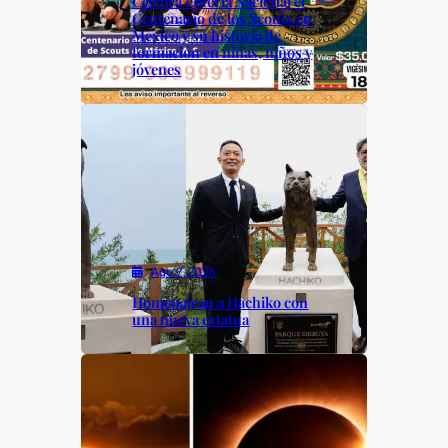
Celebra Lotería Nacional el
Centenario de los Scouts en
México y su historia de
formación en niñas, niños y
jóvenes
Ago 7, 2026
Homenajean a Hachiko con
una nueva estatua