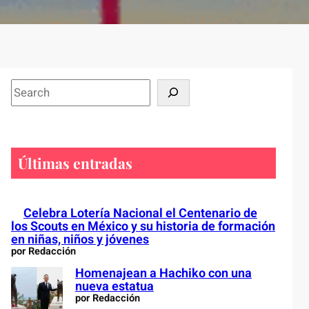
S
e
a
r
c
Últimas entradas
h
Celebra Lotería Nacional el Centenario de
los Scouts en México y su historia de formación
en niñas, niños y jóvenes
por Redacción
Homenajean a Hachiko con una
nueva estatua
por Redacción