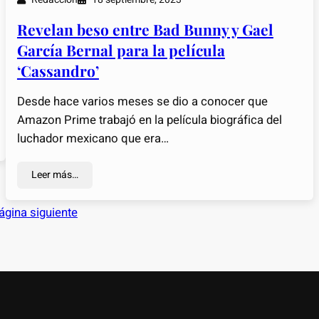
Revelan beso entre Bad Bunny y Gael
García Bernal para la película
‘Cassandro’
Desde hace varios meses se dio a conocer que
Amazon Prime trabajó en la película biográfica del
luchador mexicano que era…
Leer más…
ágina siguiente