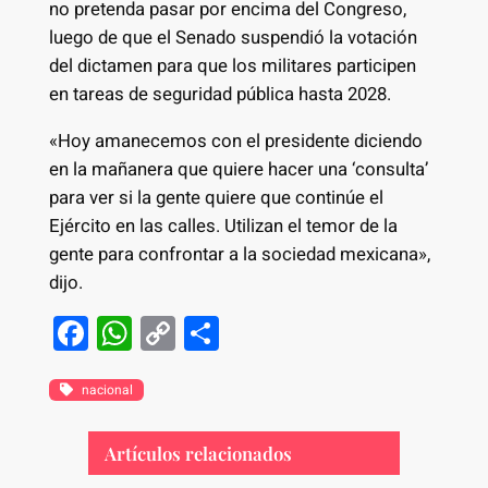
no pretenda pasar por encima del Congreso,
luego de que el Senado suspendió la votación
del dictamen para que los militares participen
en tareas de seguridad pública hasta 2028.
«Hoy amanecemos con el presidente diciendo
en la mañanera que quiere hacer una ‘consulta’
para ver si la gente quiere que continúe el
Ejército en las calles. Utilizan el temor de la
gente para confrontar a la sociedad mexicana»,
dijo.
F
W
C
S
a
h
o
h
c
at
p
ar
nacional
e
s
y
e
Artículos relacionados
b
A
Li